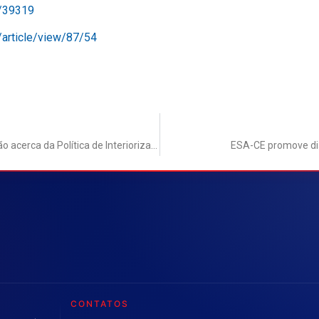
e/39319
s/article/view/87/54
ESA-CE integra Grupo de Trabalho para elaboração da Resolução acerca da Política de Interiorização da ESA Nacional
ESA-CE promove dia
CONTATOS