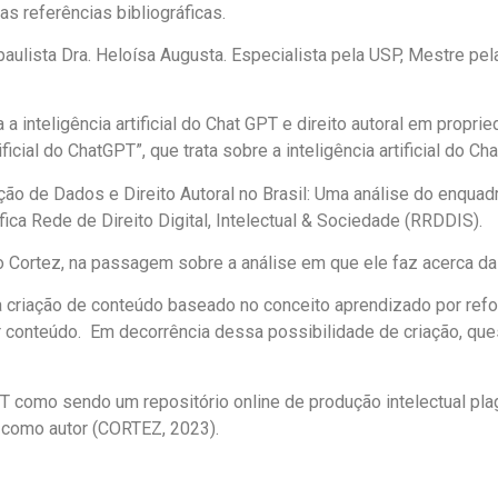
s referências bibliográficas.
paulista Dra. Heloísa Augusta. Especialista pela USP, Mestre pe
inteligência artificial do Chat GPT e direito autoral em propri
rtificial do ChatGPT”, que trata sobre a inteligência artificial do C
eração de Dados e Direito Autoral no Brasil: Uma análise do enq
ífica Rede de Direito Digital, Intelectual & Sociedade (RRDDIS).
 Cortez, na passagem sobre a análise em que ele faz acerca da a
para criação de conteúdo baseado no conceito aprendizado por re
 conteúdo. Em decorrência dessa possibilidade de criação, ques
PT como sendo um repositório online de produção intelectual pl
a como autor (CORTEZ, 2023).