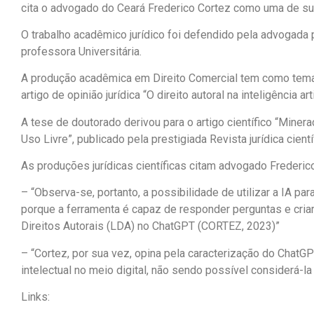
cita o advogado do Ceará Frederico Cortez como uma de sua
O trabalho acadêmico jurídico foi defendido pela advogada 
professora Universitária.
A produção acadêmica em Direito Comercial tem como tema a 
artigo de opinião jurídica “O direito autoral na inteligência a
A tese de doutorado derivou para o artigo científico “Min
Uso Livre”, publicado pela prestigiada Revista jurídica cient
As produções jurídicas científicas citam advogado Frederico
– “Observa-se, portanto, a possibilidade de utilizar a IA 
porque a ferramenta é capaz de responder perguntas e criar
Direitos Autorais (LDA) no ChatGPT (CORTEZ, 2023)”
– “Cortez, por sua vez, opina pela caracterização do ChatG
intelectual no meio digital, não sendo possível considerá-l
Links: