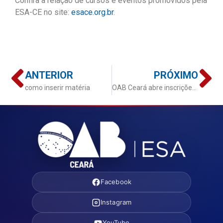
Confira a relação de cursos e eventos promovidos pela
ESA-CE no site:
esace.org.br
.
ANTERIOR
PRÓXIMO
como inserir matéria
OAB Ceará abre inscrições para artigos da 2ª Coletânea de Direito Previdenciário
Facebook
Instagram
YouTube