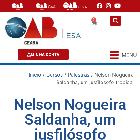
0
MENU
MINHA CONTA
Início
/
Cursos
/
Palestras
/ Nelson Nogueira
Saldanha, um jusfilósofo tropical
Nelson Nogueira
Saldanha, um
jusfilósofo