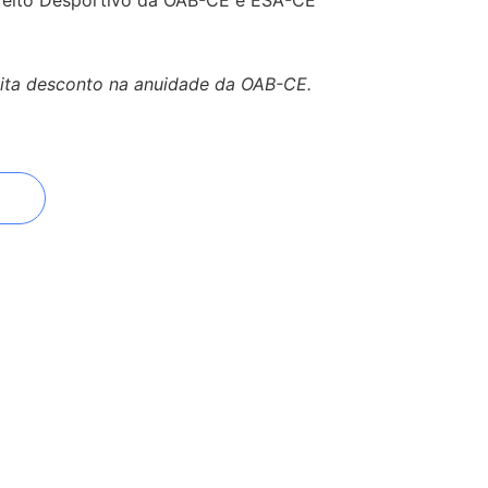
reito Desportivo da OAB-CE e ESA-CE
lita desconto na anuidade da OAB-CE.