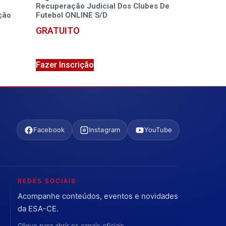
Recuperação Judicial Dos Clubes De
ção
Futebol ONLINE S/D
GRATUITO
Fazer Inscrição
Facebook
Instagram
YouTube
REDES SOCIAIS
Acompanhe conteúdos, eventos e novidades
da ESA-CE.
Clique para abrir os canais oficiais.