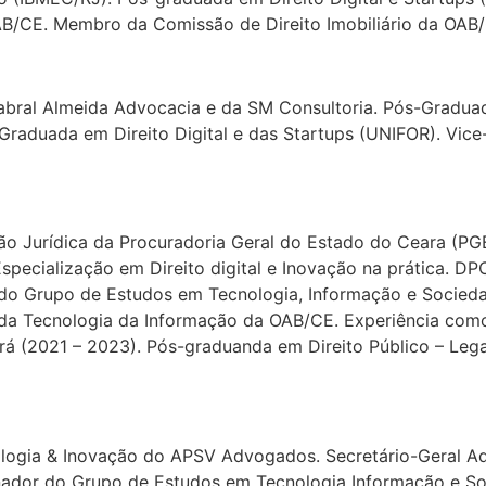
 OAB/CE. Membro da Comissão de Direito Imobiliário da OAB
abral Almeida Advocacia e da SM Consultoria. Pós-Gradua
Graduada em Direito Digital e das Startups (UNIFOR). Vice
ção Jurídica da Procuradoria Geral do Estado do Ceara (PG
specialização em Direito digital e Inovação na prática. DP
a do Grupo de Estudos em Tecnologia, Informação e Socieda
 da Tecnologia da Informação da OAB/CE. Experiência como 
á (2021 – 2023). Pós-graduanda em Direito Público – Legal
ogia & Inovação do APSV Advogados. Secretário-Geral Adj
ador do Grupo de Estudos em Tecnologia Informação e So