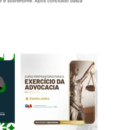
me e sobrenome. Após concluído basta