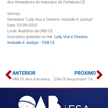
dos Vereadores do município de Fortaleza-CE.
Serviço:
Seminário “Luta, Voz e Direitos: Inclusão é Justiça”
Data: 23/09/2025
Local: Auditório da OAB-CE
Inscrições gratuitas no link:
Luta, Voz e Direitos:
Inclusão é Justiça – ESA CE
ANTERIOR
PRÓXIMO
OAB-CE abre chamada para submissão de resumos expandidos do VI Congresso de Educação Jurídica
ESA-CE lança projeto “Caminhos da Advocacia” com visita de estudantes à sede da OAB Ceará