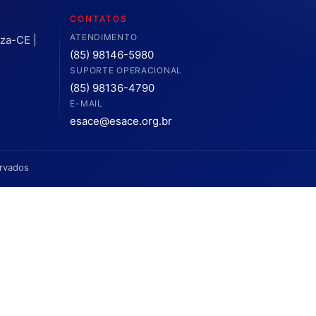
CONTATOS
ATENDIMENTO
eza-CE |
(85) 98146-5980
SUPORTE OPERACIONAL
(85) 98136-4790
E-MAIL
esace@esace.org.br
ervados