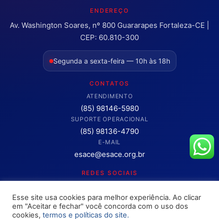
ENDEREÇO
Av. Washington Soares, nº 800 Guararapes Fortaleza-CE |
CEP: 60.810-300
Segunda a sexta-feira — 10h às 18h
CONTATOS
ATENDIMENTO
(85) 98146-5980
SUPORTE OPERACIONAL
(85) 98136-4790
E-MAIL
esace@esace.org.br
REDES SOCIAIS
Acompanhe conteúdos, eventos e novidades da ESA-CE.
Esse site usa cookies para melhor experiência. Ao clicar
Clique para abrir os canais oficiais.
em "Aceitar e fechar" você concorda com o uso dos
cookies,
termos e políticas do site.