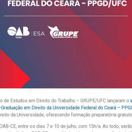
upo de Estudos em Direito do Trabalho – GRUPE/UFC lançaram o
-Graduação em Direito da Universidade Federal do Ceará – PP
ito da Universidade, oferecendo formação preparatória gratuita
AB-CE, entre os dias 7 e 10 de julho, com 15h/a. Ao todo, serão