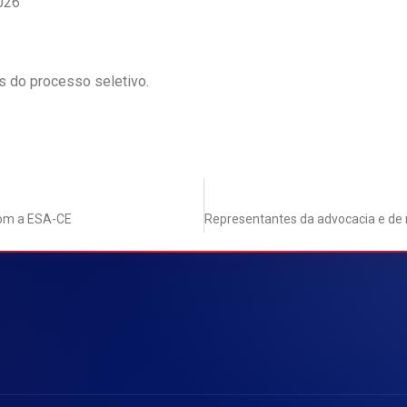
026
s do processo seletivo.
 com a ESA-CE