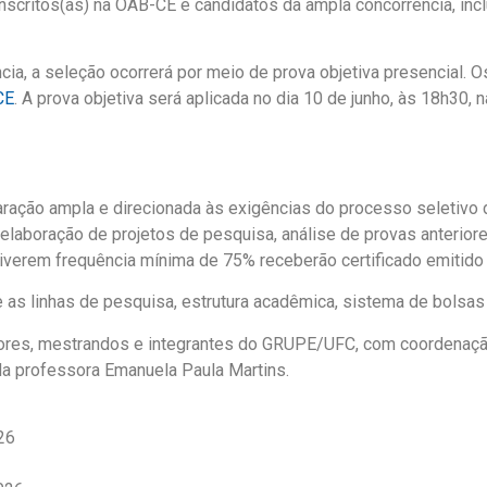
ritos(as) na OAB-CE e candidatos da ampla concorrência, inclu
ia, a seleção ocorrerá por meio de prova objetiva presencial. O
CE
. A prova objetiva será aplicada no dia 10 de junho, às 18h30
paração ampla e direcionada às exigências do processo seletiv
laboração de projetos de pesquisa, análise de provas anteriores
obtiverem frequência mínima de 75% receberão certificado emitid
 as linhas de pesquisa, estrutura acadêmica, sistema de bolsa
ores, mestrandos e integrantes do GRUPE/UFC, com coordenaçã
da professora Emanuela Paula Martins.
26