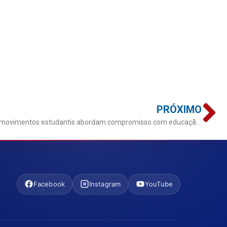
PRÓXIMO
Representantes da advocacia e de movimentos estudantis abordam compromisso com educação jurídica em visita à ESA-CE
Facebook
Instagram
YouTube