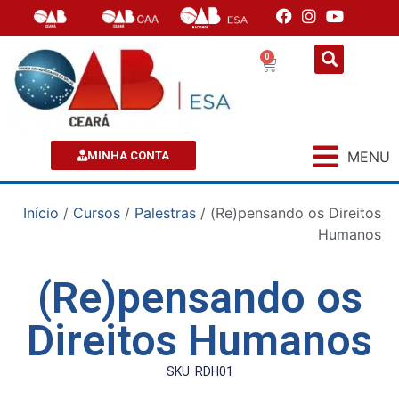
0
MENU
MINHA CONTA
Início
/
Cursos
/
Palestras
/ (Re)pensando os Direitos
Humanos
(Re)pensando os
Direitos Humanos
SKU: RDH01