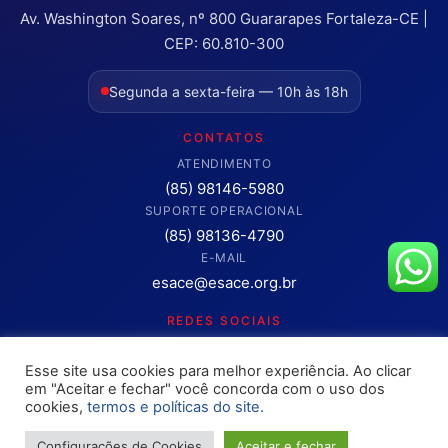
Av. Washington Soares, nº 800 Guararapes Fortaleza-CE |
CEP: 60.810-300
Segunda a sexta-feira — 10h às 18h
CONTATOS
ATENDIMENTO
(85) 98146-5980
SUPORTE OPERACIONAL
(85) 98136-4790
E-MAIL
esace@esace.org.br
REDES SOCIAIS
Acompanhe conteúdos, eventos e novidades da ESA-CE.
Esse site usa cookies para melhor experiência. Ao clicar
Clique para abrir os canais oficiais.
em "Aceitar e fechar" você concorda com o uso dos
cookies,
termos e políticas do site.
Configurações de Cookies
Aceitar e fechar
Copyright © 2025 – OAB ESA-CE. Todos os direitos reservados