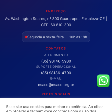
ENDEREÇO
Av. Washington Soares, nº 800 Guararapes Fortaleza-CE |
CEP: 60.810-300
Segunda a sexta-feira — 10h às 18h
CONTATOS
ATENDIMENTO
(85) 98146-5980
SUPORTE OPERACIONAL
(85) 98136-4790
E-MAIL
esace@esace.org.br
REDES SOCIAIS
Acompanhe conteúdos, eventos e novidades da ESA-CE.
Esse site usa cookies para melhor experiência. Ao clicar
Clique para abrir os canais oficiais.
em "Aceitar e fechar" você concorda com o uso dos