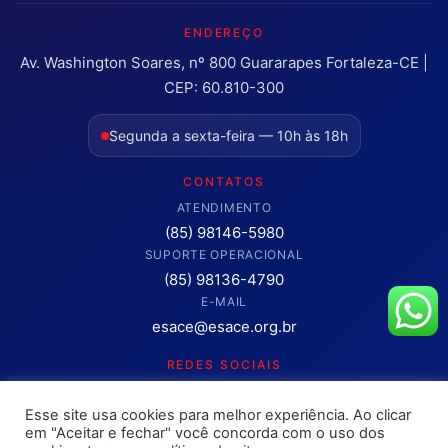
ENDEREÇO
Av. Washington Soares, nº 800 Guararapes Fortaleza-CE |
CEP: 60.810-300
Segunda a sexta-feira — 10h às 18h
CONTATOS
ATENDIMENTO
(85) 98146-5980
SUPORTE OPERACIONAL
(85) 98136-4790
E-MAIL
esace@esace.org.br
REDES SOCIAIS
Acompanhe conteúdos, eventos e novidades da ESA-CE.
Esse site usa cookies para melhor experiência. Ao clicar
Clique para abrir os canais oficiais.
em "Aceitar e fechar" você concorda com o uso dos