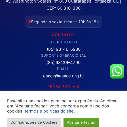
Av. Washington Soares, nº 800 Guararapes Fortaleza-CE |
CEP: 60.810-300
Segunda a sexta-feira — 10h às 18h
CONTATOS
ATENDIMENTO
(85) 98146-5980
SUPORTE OPERACIONAL
(85) 98136-4790
E-MAIL
esace@esace.org.br
REDES SOCIAIS
Acompanhe conteúdos, eventos e novidades da ESA-CE.
Esse site usa cookies para melhor experiência. Ao clicar
Clique para abrir os canais oficiais.
em "Aceitar e fechar" você concorda com o uso dos
cookies,
termos e políticas do site.
Configurações de Cookies
Aceitar e fechar
Copyright © 2025 – OAB ESA-CE. Todos os direitos reservados