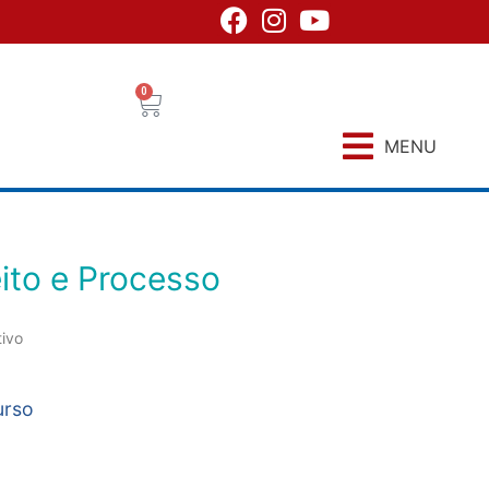
0
MENU
eito e Processo
tivo
urso