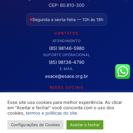
CEP: 60.810-300
Segunda a sexta-feira — 10h às 18h
CONTATOS
ATENDIMENTO
(85) 98146-5980
SUPORTE OPERACIONAL
(85) 98136-4790
E-MAIL
esace@esace.org.br
REDES SOCIAIS
Acompanhe conteúdos, eventos e novidades da ESA-CE.
Esse site usa cookies para melhor experiência. Ao clicar
Clique para abrir os canais oficiais.
em "Aceitar e fechar" você concorda com o uso dos
cookies,
termos e políticas do site.
Configurações de Cookies
Aceitar e fechar
Copyright © 2025 – OAB ESA-CE. Todos os direitos reservados
Site desenvolvimento pela
Rokket / Ethics Ventures