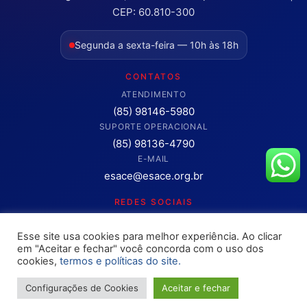
CEP: 60.810-300
Segunda a sexta-feira — 10h às 18h
CONTATOS
ATENDIMENTO
(85) 98146-5980
SUPORTE OPERACIONAL
(85) 98136-4790
E-MAIL
esace@esace.org.br
REDES SOCIAIS
Acompanhe conteúdos, eventos e novidades da ESA-CE.
Esse site usa cookies para melhor experiência. Ao clicar
Clique para abrir os canais oficiais.
em "Aceitar e fechar" você concorda com o uso dos
cookies,
termos e políticas do site.
Configurações de Cookies
Aceitar e fechar
Copyright © 2025 – OAB ESA-CE. Todos os direitos reservados
Site desenvolvimento pela
Rokket / Ethics Ventures