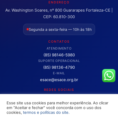
ENDEREÇO
Av. Washington Soares, nº 800 Guararapes Fortaleza-CE |
CEP: 60.810-300
Segunda a sexta-feira — 10h às 18h
CONTATOS
ATENDIMENTO
(85) 98146-5980
SUPORTE OPERACIONAL
(85) 98136-4790
E-MAIL
esace@esace.org.br
REDES SOCIAIS
Acompanhe conteúdos, eventos e novidades da ESA-CE.
Esse site usa cookies para melhor experiência. Ao clicar
Clique para abrir os canais oficiais.
em "Aceitar e fechar" você concorda com o uso dos
cookies,
termos e políticas do site.