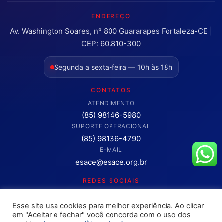
ENDEREÇO
Av. Washington Soares, nº 800 Guararapes Fortaleza-CE |
CEP: 60.810-300
Segunda a sexta-feira — 10h às 18h
CONTATOS
ATENDIMENTO
(85) 98146-5980
SUPORTE OPERACIONAL
(85) 98136-4790
E-MAIL
esace@esace.org.br
REDES SOCIAIS
Acompanhe conteúdos, eventos e novidades da ESA-CE.
Esse site usa cookies para melhor experiência. Ao clicar
Clique para abrir os canais oficiais.
em "Aceitar e fechar" você concorda com o uso dos