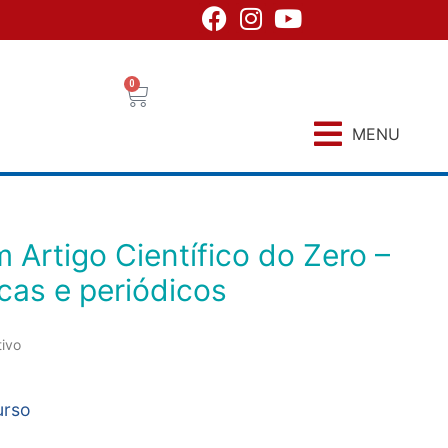
0
MENU
icas e periódicos
tivo
urso