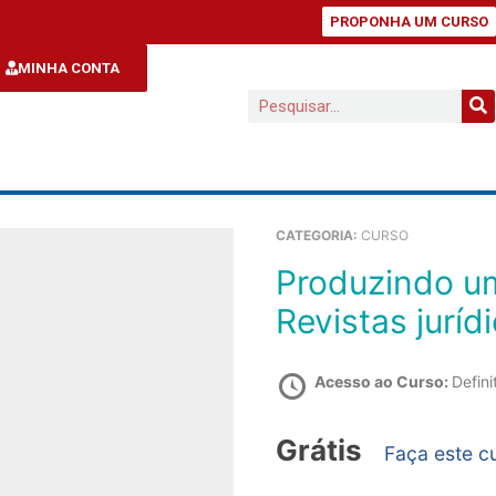
PROPONHA UM CURSO
MINHA CONTA
CATEGORIA:
CURSO
Produzindo um Artigo Científico do Zero –
Revistas juríd
Acesso ao Curso:
Defini
Grátis
Faça este c