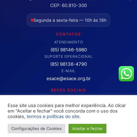
CEP: 60.810-300
Segunda a sexta-feira — 10h às 18h
CONTATOS
ATENDIMENTO
(85) 98146-5980
SUPORTE OPERACIONAL
(85) 98136-4790
E-MAIL
esace@esace.org.br
REDES SOCIAIS
Acompanhe conteúdos, eventos e novidades da ESA-CE.
Esse site usa cookies para melhor experiência. Ao clicar
Clique para abrir os canais oficiais.
em "Aceitar e fechar" você concorda com o uso dos
cookies,
termos e políticas do site.
Configurações de Cookies
Aceitar e fechar
Copyright © 2025 – OAB ESA-CE. Todos os direitos reservados
Site desenvolvimento pela
Rokket / Ethics Ventures