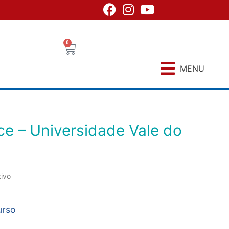
0
MENU
tivo
urso