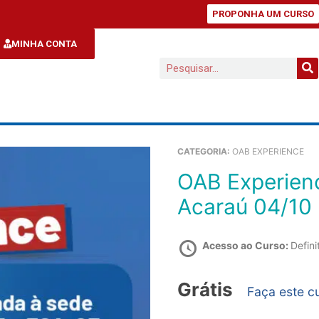
PROPONHA UM CURSO
MINHA CONTA
CATEGORIA:
OAB EXPERIENCE
OAB Experience – Universidade Vale do
Acaraú 04/10
Acesso ao Curso:
Defini
Grátis
Faça este c