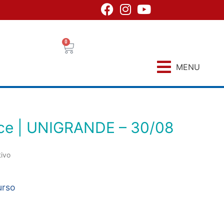
0
MENU
nce | UNIGRANDE – 30/08
tivo
urso