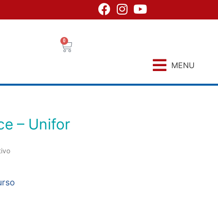
0
MENU
ce – Unifor
tivo
urso