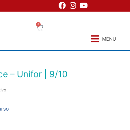
0
MENU
ce – Unifor | 9/10
tivo
urso