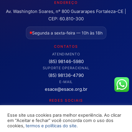
ENDEREÇO
Av. Washington Soares, nº 800 Guararapes Fortaleza-CE |
CEP: 60.810-300
Segunda a sexta-feira — 10h às 18h
CONTATOS
ATENDIMENTO
(85) 98146-5980
SUPORTE OPERACIONAL
(85) 98136-4790
E-MAIL
esace@esace.org.br
REDES SOCIAIS
Acompanhe conteúdos, eventos e novidades da ESA-CE.
Esse site usa cookies para melhor experiência. Ao clicar
Clique para abrir os canais oficiais.
em "Aceitar e fechar" você concorda com o uso dos
cookies,
termos e políticas do site.