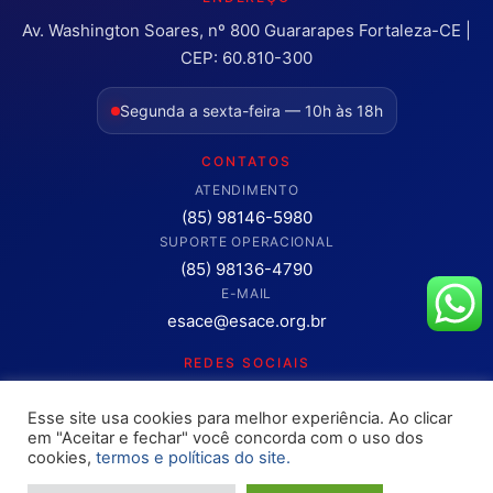
Av. Washington Soares, nº 800 Guararapes Fortaleza-CE |
CEP: 60.810-300
Segunda a sexta-feira — 10h às 18h
CONTATOS
ATENDIMENTO
(85) 98146-5980
SUPORTE OPERACIONAL
(85) 98136-4790
E-MAIL
esace@esace.org.br
REDES SOCIAIS
Acompanhe conteúdos, eventos e novidades da ESA-CE.
Esse site usa cookies para melhor experiência. Ao clicar
Clique para abrir os canais oficiais.
em "Aceitar e fechar" você concorda com o uso dos
cookies,
termos e políticas do site.