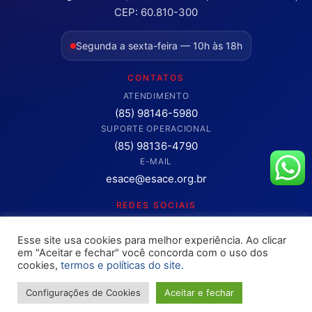
CEP: 60.810-300
Segunda a sexta-feira — 10h às 18h
CONTATOS
ATENDIMENTO
(85) 98146-5980
SUPORTE OPERACIONAL
(85) 98136-4790
E-MAIL
esace@esace.org.br
REDES SOCIAIS
Acompanhe conteúdos, eventos e novidades da ESA-CE.
Esse site usa cookies para melhor experiência. Ao clicar
Clique para abrir os canais oficiais.
em "Aceitar e fechar" você concorda com o uso dos
cookies,
termos e políticas do site.
Configurações de Cookies
Aceitar e fechar
Copyright © 2025 – OAB ESA-CE. Todos os direitos reservados
Site desenvolvimento pela
Rokket / Ethics Ventures