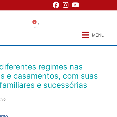
0
MENU
is e casamentos, com suas
familiares e sucessórias
tivo
urso