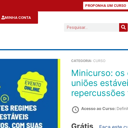
PROPONHA UM CURSO
MINHA CONTA
CATEGORIA:
CURSO
Minicurso: os diferentes regimes nas
uniões estáve
repercussões 
Acesso ao Curso:
Defini
Grátis
Faça este c