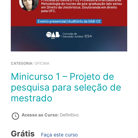
CATEGORIA:
OFICINA
Minicurso 1 – Projeto de
pesquisa para seleção de
mestrado
Acesso ao Curso:
Definitivo
Grátis
Faça este curso