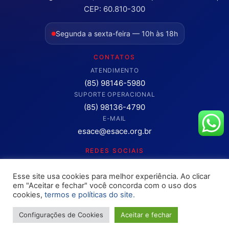
CEP: 60.810-300
Segunda a sexta-feira — 10h às 18h
CONTATOS
ATENDIMENTO
(85) 98146-5980
SUPORTE OPERACIONAL
(85) 98136-4790
E-MAIL
esace@esace.org.br
REDES SOCIAIS
Acompanhe conteúdos, eventos e novidades da ESA-CE.
Esse site usa cookies para melhor experiência. Ao clicar
Clique para abrir os canais oficiais.
em "Aceitar e fechar" você concorda com o uso dos
cookies,
termos e políticas do site.
Configurações de Cookies
Aceitar e fechar
Copyright © 2025 – OAB ESA-CE. Todos os direitos reservados
Site desenvolvimento pela
Rokket / Ethics Ventures