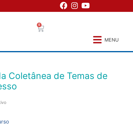
0
MENU
cesso
tivo
urso