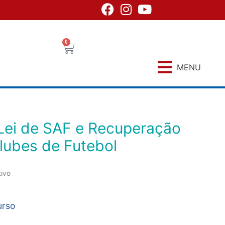
0
MENU
Clubes de Futebol
tivo
urso