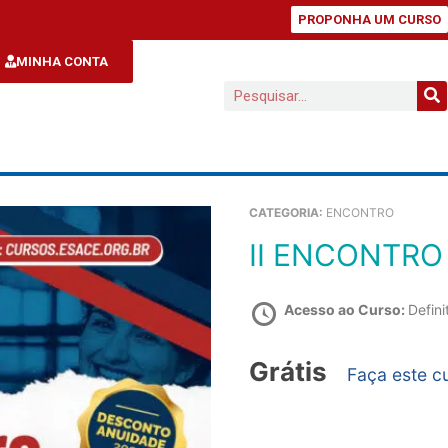
PROPONHA UM CURSO
MINHA CONTA
CATEGORIA:
ENCONTRO
II ENCONTRO
Acesso ao Curso:
Defini
Grátis
Faça este c