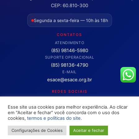
CEP: 60.810-300
Segunda a sexta-feira — 10h às 18h
CONTATOS
ATENDIMENTO
(85) 98146-5980
SUPORTE OPERACIONAL
(85) 98136-4790
E-MAIL
esace@esace.org.br
REDES SOCIAIS
Acompanhe conteúdos, eventos e novidades da ESA-CE.
Esse site usa cookies para melhor experiência. Ao clicar
Clique para abrir os canais oficiais.
em "Aceitar e fechar" você concorda com o uso dos
cookies,
termos e políticas do site.
Configurações de Cookies
Aceitar e fechar
Copyright © 2025 – OAB ESA-CE. Todos os direitos reservados
Site desenvolvimento pela
Rokket / Ethics Ventures