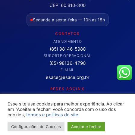
CEP: 60.810-300
Segunda a sexta-feira — 10h às 18h
CONTATOS
ATENDIMENTO
(85) 98146-5980
SUPORTE OPERACIONAL
(85) 98136-4790
E-MAIL
esace@esace.org.br
REDES SOCIAIS
Acompanhe conteúdos, eventos e novidades da ESA-CE.
Esse site usa cookies para melhor experiência. Ao clicar
Clique para abrir os canais oficiais.
em "Aceitar e fechar" você concorda com o uso dos
cookies,
termos e políticas do site.
Configurações de Cookies
Aceitar e fechar
Copyright © 2025 – OAB ESA-CE. Todos os direitos reservados
Site desenvolvimento pela
Rokket / Ethics Ventures