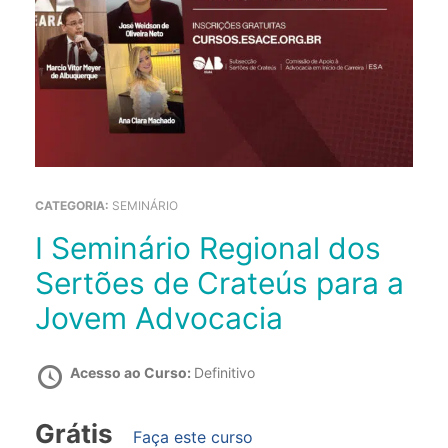
CATEGORIA:
SEMINÁRIO
I Seminário Regional dos
Sertões de Crateús para a
Jovem Advocacia
Acesso ao Curso:
Definitivo
Grátis
Faça este curso