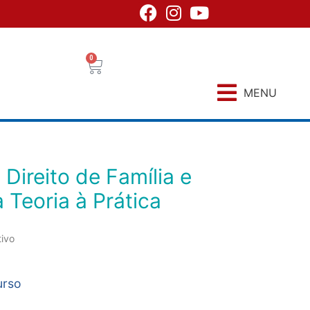
0
MENU
 Teoria à Prática
tivo
urso