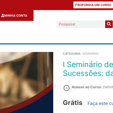
PROPONHA UM CURSO
MINHA CONTA
CATEGORIA:
SEMINÁRIO
I Seminário de Direito de Família e
Sucessões: da
Acesso ao Curso:
Defini
Grátis
Faça este c