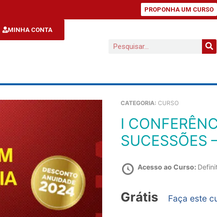
PROPONHA UM CURSO
MINHA CONTA
CATEGORIA:
CURSO
I CONFERÊNCIA EM DIREITO DE FAMÍLIA E
SUCESSÕES –
Acesso ao Curso:
Defini
Grátis
Faça este c