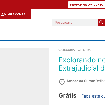
PROPONHA UM CURSO
MINHA CONTA
CATEGORIA:
PALESTRA
Explorando novo nicho de atuação: Leilão
Extrajudicial 
Acesso ao Curso:
Defini
Grátis
Faça este c