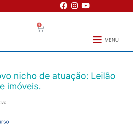
0
MENU
de imóveis.
tivo
urso