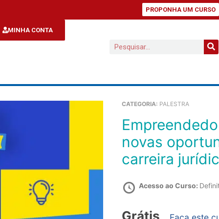
PROPONHA UM CURSO
MINHA CONTA
CATEGORIA:
PALESTRA
Empreendedorismo, marketing, gestão e as
novas oportu
carreira jurídi
Acesso ao Curso:
Defini
Grátis
Faça este c