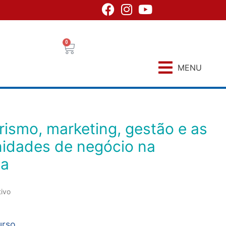
0
MENU
nidades de negócio na
ca
tivo
urso