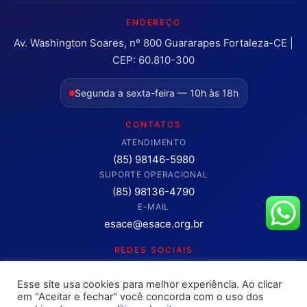
ENDEREÇO
Av. Washington Soares, nº 800 Guararapes Fortaleza-CE |
CEP: 60.810-300
Segunda a sexta-feira — 10h às 18h
CONTATOS
ATENDIMENTO
(85) 98146-5980
SUPORTE OPERACIONAL
(85) 98136-4790
E-MAIL
esace@esace.org.br
REDES SOCIAIS
Acompanhe conteúdos, eventos e novidades da ESA-CE.
Esse site usa cookies para melhor experiência. Ao clicar
Clique para abrir os canais oficiais.
em "Aceitar e fechar" você concorda com o uso dos