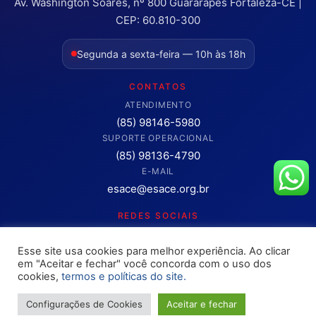
Av. Washington Soares, nº 800 Guararapes Fortaleza-CE |
CEP: 60.810-300
Segunda a sexta-feira — 10h às 18h
CONTATOS
ATENDIMENTO
(85) 98146-5980
SUPORTE OPERACIONAL
(85) 98136-4790
E-MAIL
esace@esace.org.br
REDES SOCIAIS
Acompanhe conteúdos, eventos e novidades da ESA-CE.
Esse site usa cookies para melhor experiência. Ao clicar
Clique para abrir os canais oficiais.
em "Aceitar e fechar" você concorda com o uso dos
cookies,
termos e políticas do site.
Configurações de Cookies
Aceitar e fechar
Copyright © 2025 – OAB ESA-CE. Todos os direitos reservados