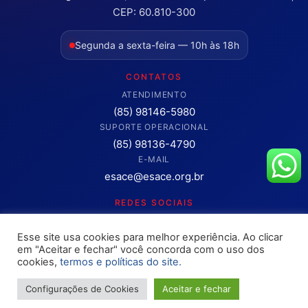
CEP: 60.810-300
Segunda a sexta-feira — 10h às 18h
CONTATOS
ATENDIMENTO
(85) 98146-5980
SUPORTE OPERACIONAL
(85) 98136-4790
E-MAIL
esace@esace.org.br
REDES SOCIAIS
Acompanhe conteúdos, eventos e novidades da ESA-CE.
Esse site usa cookies para melhor experiência. Ao clicar
Clique para abrir os canais oficiais.
em "Aceitar e fechar" você concorda com o uso dos
cookies,
termos e políticas do site.
Configurações de Cookies
Aceitar e fechar
Copyright © 2025 – OAB ESA-CE. Todos os direitos reservados
Site desenvolvimento pela
Rokket / Ethics Ventures