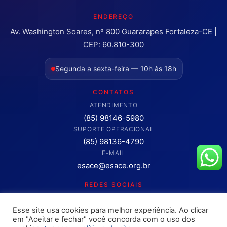
ENDEREÇO
Av. Washington Soares, nº 800 Guararapes Fortaleza-CE |
CEP: 60.810-300
Segunda a sexta-feira — 10h às 18h
CONTATOS
ATENDIMENTO
(85) 98146-5980
SUPORTE OPERACIONAL
(85) 98136-4790
E-MAIL
esace@esace.org.br
REDES SOCIAIS
Acompanhe conteúdos, eventos e novidades da ESA-CE.
Esse site usa cookies para melhor experiência. Ao clicar
Clique para abrir os canais oficiais.
em "Aceitar e fechar" você concorda com o uso dos