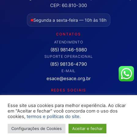
CEP: 60.810-300
Segunda a sexta-feira — 10h às 18h
CONTATOS
ATENDIMENTO
(85) 98146-5980
SUPORTE OPERACIONAL
(85) 98136-4790
E-MAIL
esace@esace.org.br
REDES SOCIAIS
Acompanhe conteúdos, eventos e novidades da ESA-CE.
Esse site usa cookies para melhor experiência. Ao clicar
Clique para abrir os canais oficiais.
em "Aceitar e fechar" você concorda com o uso dos
cookies,
termos e políticas do site.
Configurações de Cookies
Aceitar e fechar
Copyright © 2025 – OAB ESA-CE. Todos os direitos reservados
Site desenvolvimento pela
Rokket / Ethics Ventures