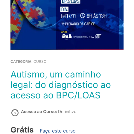
CATEGORIA:
CURSO
Autismo, um caminho
legal: do diagnóstico ao
acesso ao BPC/LOAS
Acesso ao Curso:
Definitivo
Grátis
Faça este curso