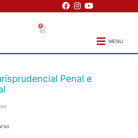
0
MENU
al
tivo
urso