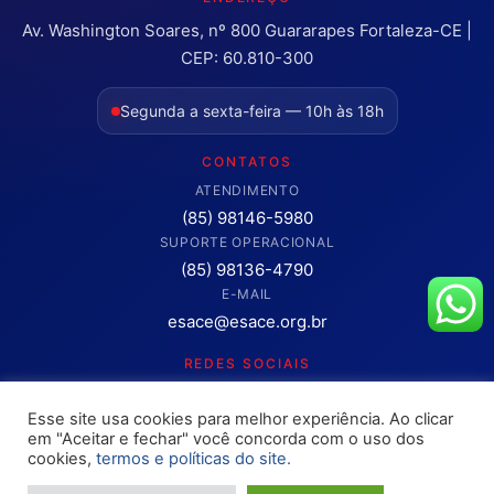
Av. Washington Soares, nº 800 Guararapes Fortaleza-CE |
CEP: 60.810-300
Segunda a sexta-feira — 10h às 18h
CONTATOS
ATENDIMENTO
(85) 98146-5980
SUPORTE OPERACIONAL
(85) 98136-4790
E-MAIL
esace@esace.org.br
REDES SOCIAIS
Acompanhe conteúdos, eventos e novidades da ESA-CE.
Esse site usa cookies para melhor experiência. Ao clicar
Clique para abrir os canais oficiais.
em "Aceitar e fechar" você concorda com o uso dos
cookies,
termos e políticas do site.