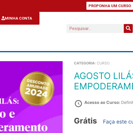
PROPONHA UM CURSO
MINHA CONTA
CATEGORIA:
CURSO
AGOSTO LILÁS: PROTEÇÃO E
EMPODERAME
Acesso ao Curso:
Defini
Grátis
Faça este c