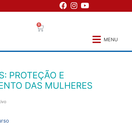
0
MENU
NTO DAS MULHERES
tivo
urso