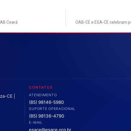
 OAB Ceará
OAB-CE e ESA-CE celebram po
CONTATOS
ATENDIMENTO
eza-CE |
(85) 98146-5980
SUPORTE OPERACIONAL
(85) 98136-4790
E-MAIL
esace@esace.org.br