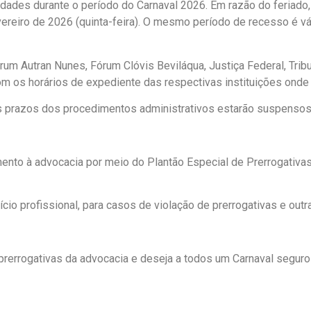
ades durante o período do Carnaval 2026. Em razão do feriado, 
vereiro de 2026 (quinta-feira). O mesmo período de recesso é v
m Autran Nunes, Fórum Clóvis Beviláqua, Justiça Federal, Tribuna
m os horários de expediente das respectivas instituições onde 
os prazos dos procedimentos administrativos estarão suspensos
nto à advocacia por meio do Plantão Especial de Prerrogativas
io profissional, para casos de violação de prerrogativas e outr
rrogativas da advocacia e deseja a todos um Carnaval seguro e